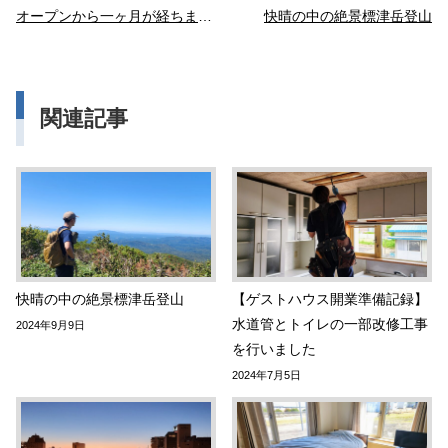
オープンから一ヶ月が経ちました
快晴の中の絶景標津岳登山
関連記事
快晴の中の絶景標津岳登山
【ゲストハウス開業準備記録】
水道管とトイレの一部改修工事
2024年9月9日
を行いました
2024年7月5日