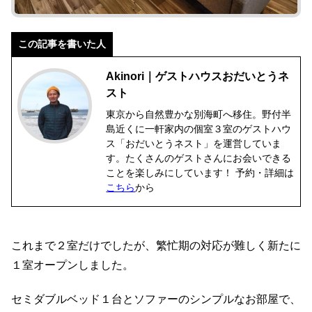
この記事を書いた人
Akinori｜ゲストハウスおだいとうネ
スト
東京から自然豊かな別海町へ移住。野付半
島近くに一軒家内の個室３室のゲストハウ
ス「おだいとうネスト」を運営していま
す。たくさんのゲストさんにお会いできる
ことを楽しみにしています！ 予約・詳細は
こちら
から
これまで２室だけでしたが、繁忙期の対応が難しく新たに
１室オープンしました。
セミダブルベッド１台とソファーのシンプルなお部屋で、